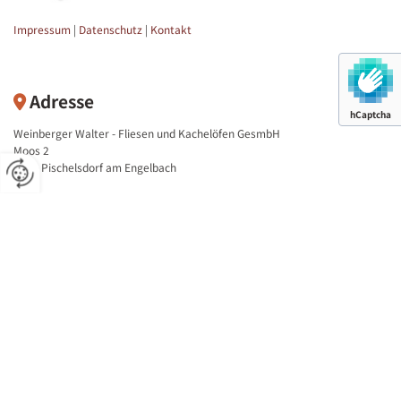
Impressum
|
Datenschutz
|
Kontakt
Adresse

hCaptcha
Weinberger Walter - Fliesen und Kachelöfen GesmbH
Moos 2
5233 Pischelsdorf am Engelbach
Kontaktdaten

Tel.:
+43 664 503 00 45
Tel.:
+43 676 772 02 33
Fax: +43 7742 375815
E-Mail:
office@weinberger-ofen.at
Öffnungszeiten

Montag - Freitag
08:30 - 18:00