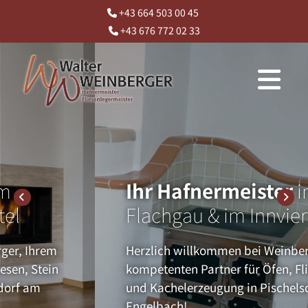
+43 664 503 00 45

+43 676 772 02 33

Ihr Hafnermeister
im
Flachgau & im Innviertel
Herzlich willkommen bei Weinberger, Ihrem
kompetenten Partner für Öfen, Fliesen, Stein
und Kachelerzeugung in Pischelsdorf am
Engelbach!